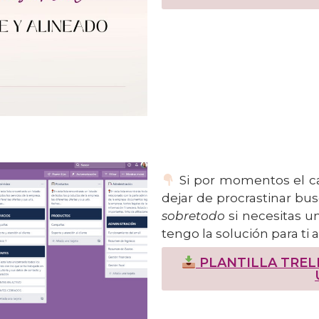
Si por momentos el ca
dejar de procrastinar bu
sobretodo
si necesitas un
tengo la solución para ti a
PLANTILLA TREL