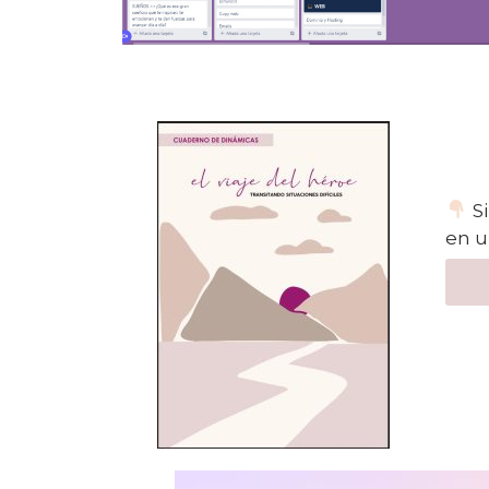
Si
en u